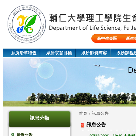
Jum
高中生專區
新生
陸生/交換生/外籍生
系所沿革特色
系所宗旨目標
系所師資陣容
系所課程
首頁
›
訊息公告
訊息分類
您
訊息公告
在
最近公告