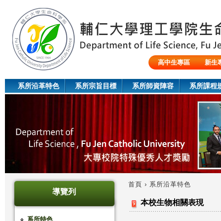
Jum
高中生專區
新生
陸生/交換生/外籍生
系所沿革特色
系所宗旨目標
系所師資陣容
系所課程
首頁
›
系所沿革特色
導覽列
您
本校生物相關表現
在
系所特色