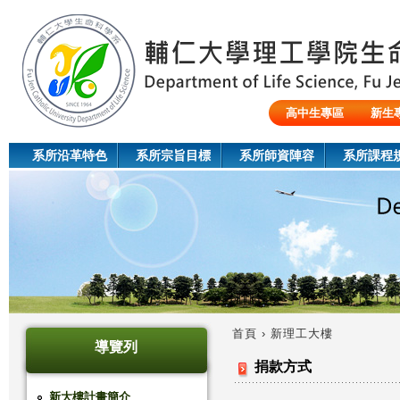
Jum
高中生專區
新生
陸生/交換生/外籍生
系所沿革特色
系所宗旨目標
系所師資陣容
系所課程
首頁
›
新理工大樓
導覽列
您
捐款方式
在
新大樓計畫簡介