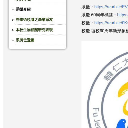
系徽：
https://reurl.cc/
這
系徽介紹
系慶 60周年標誌：
https:
在學術領域之畢業系友
裡
校徽：
https://reurl.cc/
本校生物相關研究表現
校慶 復校60周年新形象
系所位置圖