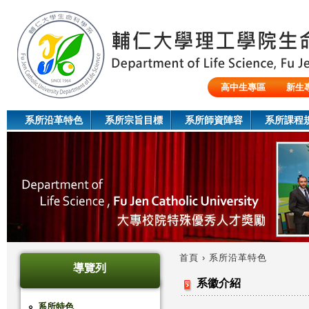
Jum
高中生專區
新生
陸生/交換生/外籍生
系所沿革特色
系所宗旨目標
系所師資陣容
系所課程
首頁
›
系所沿革特色
導覽列
您
系徽介紹
在
系所特色