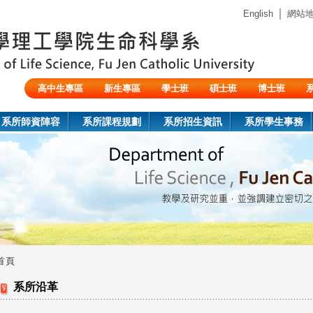
Jump to navigation
｜
English
網站
高中生專區
新生專區
學士班
碩士班
博士班
陸生/交換生/外籍生
系所師資陣容
系所課程規劃
系所招生資訊
系所學生事務
首頁
您
系所沿革
在