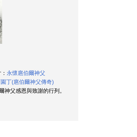
片：
永懷扈伯爾神父
園丁(扈伯爾神父傳奇)
爾神父感恩與致謝的行列。