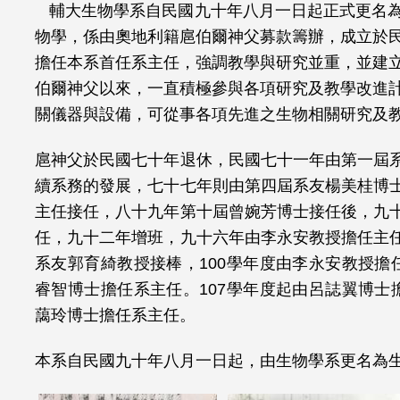
輔大生物學系自民國九十年八月一日起正式更名
這
物學，係由奧地利籍扈伯爾神父募款籌辦，成立於
擔任本系首任系主任，強調教學與研究並重，並建
裡
伯爾神父以來，一直積極參與各項研究及教學改進
關儀器與設備，可從事各項先進之生物相關研究及
扈神父於民國七十年退休，民國七十一年由第一屆
續系務的發展，七十七年則由第四屆系友楊美桂博
主任接任，八十九年第十屆曾婉芳博士接任後，九
任，
九十二
年增班，
九十六年由李永安教授擔任主
系友郭育綺教授接棒，100學年度由李永安教授擔
睿智博士擔任系主任。107學年度起由呂誌翼博士
藹玲博士擔任系主任。
本系自民國九十年八月一日起，由生物學系更名為