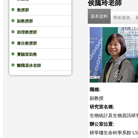
侯藹玲老師
這
教授群
基本資料
學術發表
副教授群
裡
助理教授群
兼任教授群
實驗室助教
離職退休老師
職稱:
副教授
研究室名稱:
生物統計及生物資訊研
辦公室位置:
耕莘樓生命科學系館 LS3