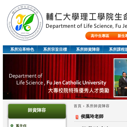
Jum
高中生專區
新生
陸生/交換生/外籍生
系所沿革特色
系所宗旨目標
系所師資陣容
系所課程
首頁
›
系所師資陣容
師資陣容
您
侯藹玲老師
在
系主任