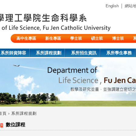
Jump to navigation
｜
English
網站
高中生專區
新生專區
學士班
碩士班
博士班
陸生/交換生/外籍生
系所師資陣容
系所課程規劃
系所招生資訊
系所學生事務
首頁
›
系所課程規劃
您
數位課程
在