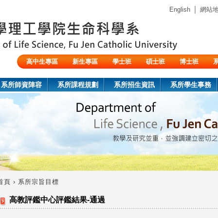
Jump to navigation
｜
English
網站
高中生專區
新生專區
學士班
碩士班
博士班
陸生/交換生/外籍生
系所師資陣容
系所課程規劃
系所招生資訊
系所學生事務
首頁
›
系所宗旨目標
您
高教評鑑中心評鑑結果-通過
在