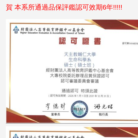
賀 本系所通過品保評鑑認可效期6年!!!!!
這
裡