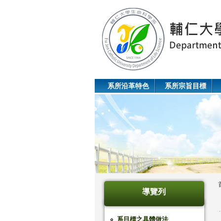
系所沿革特色
系所宗旨目標
導覽列
系目標之具體做法