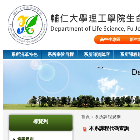
Jum
高中生專區
新生
陸生/交換生/外籍生
系所沿革特色
系所宗旨目標
系所師資陣容
系所課程
首頁
›
系所課程規劃
導覽列
您
本系課程代碼查詢
在
修業規則