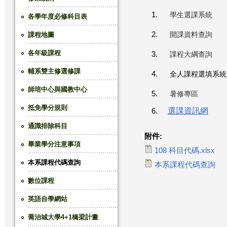
學生選課系統
這
各學年度必修科目表
開課資料查詢
課程地圖
裡
各年級課程
課程大綱查詢
輔系雙主修選修課
全人課程選填系統
師培中心與國教中心
暑修專區
抵免學分規則
選課資訊網
通識排除科目
附件:
畢業學分注意事項
108 科目代碼.xlsx
本系課程代碼查詢
本系課程代碼查詢
數位課程
英語自學網站
喬治城大學4+1橋梁計畫