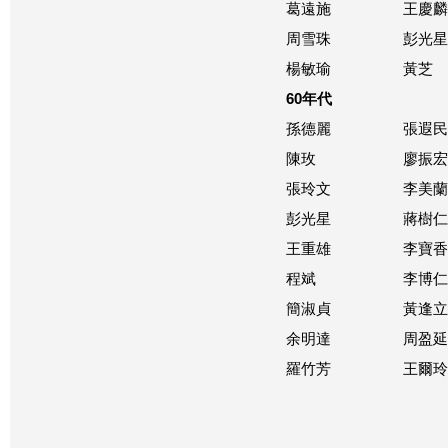
葛遠施
王慶麟
周雪珠
彭光星
楊敏瑜
黃芝
60年代
孫德麗
張遐民
陳玫
廖振宏
張玲文
李美蘭
彭光星
蔣樹仁
王重雄
李寶香
程斌
李博仁
簡淑貞
黃逢立
余明達
周盈延
羅竹芳
王爾玲