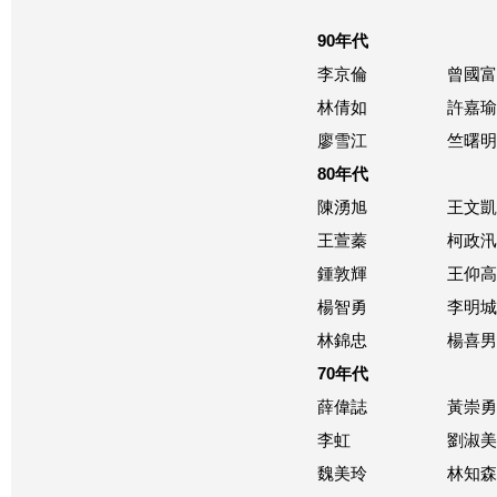
90年代
李京倫
曾國富
林倩如
許嘉瑜
廖雪江
竺曙
80年代
陳湧旭
王文凱
王萱蓁
柯政汛
鍾敦輝
王仰高
楊智勇
李明城
林錦忠
楊喜男
70年代
薛偉誌
黃崇勇
李虹
劉淑美
魏美玲
林知森