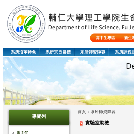
Jum
高中生專區
新生
陸生/交換生/外籍生
系所沿革特色
系所宗旨目標
系所師資陣容
系所課程
首頁
›
系所師資陣容
導覽列
您
實驗室助教
在
系主任