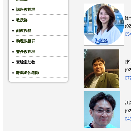
這
講座教授群
徐
教授群
裡
(0
副教授群
05
助理教授群
兼任教授群
陳
實驗室助教
(0
離職退休老師
07
江
(0
04