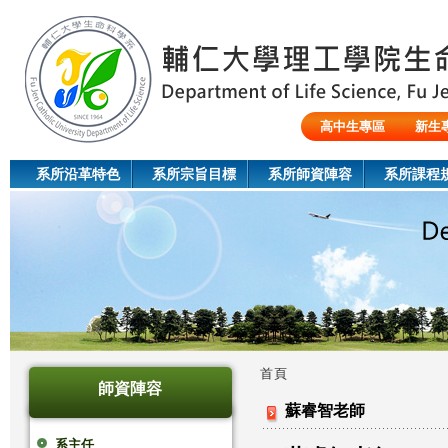
Jum
高中生專區
新生
陸生/交換生/外籍生
系所沿革特色
系所宗旨目標
系所師資陣容
系所課程
首頁
師資陣容
您
蘇睿智老師
在
系主任