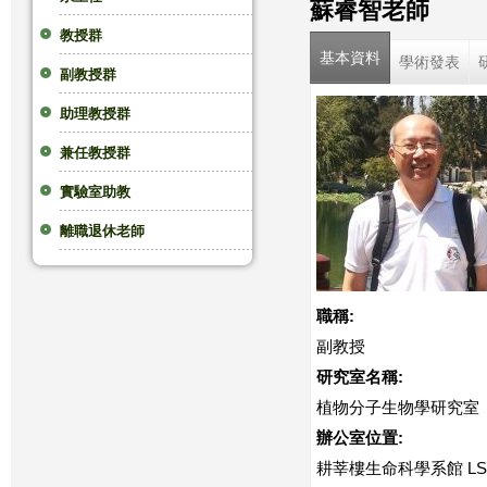
蘇睿智老師
這
教授群
基本資料
學術發表
副教授群
裡
助理教授群
兼任教授群
實驗室助教
離職退休老師
職稱:
副教授
研究室名稱:
植物分子生物學研究室
辦公室位置:
耕莘樓生命科學系館 LS3