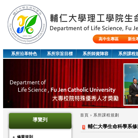
Jum
高中生專區
新生
陸生/交換生/外籍生
系所沿革特色
系所宗旨目標
系所師資陣容
系所課程
首頁
›
系所課程規劃
導覽列
您
輔仁大學生命科學系修
在
修業規則