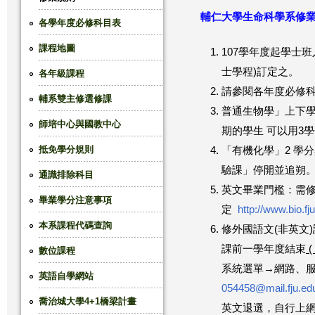
輔仁大學生命科學系修業
這
各學年度必修科目表
課程地圖
裡
107學年度起學士
士學程)訂定之。
各年級課程
請參閱各年度必修
輔系雙主修選修課
普通生物學」上下學期
師培中心與國教中心
期的學生 可以用3
抵免學分規則
「有機化學」2 學
驗課」停開並追朔。
通識排除科目
英文畢業門檻：需修
畢業學分注意事項
定
http://www.bio.f
本系課程代碼查詢
修外國語文(非英文
課前一學年度結束
(
數位課程
系統選單→網路、服
英語自學網站
054458@mail.fju.ed
喬治城大學4+1橋梁計畫
英文退選，自行上