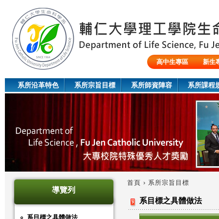
Jum
高中生專區
新生
陸生/交換生/外籍生
系所沿革特色
系所宗旨目標
系所師資陣容
系所課程
首頁
›
系所宗旨目標
導覽列
您
系目標之具體做法
在
系目標之具體做法