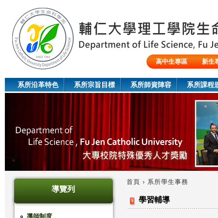
Jum
高中生專區
新生
陸生/交換生/外籍生
系所沿革特色
系所宗旨目標
系所師資陣容
系所課程
首頁
›
系所學生事務
導覽列
您
學習輔導
在
導師制度