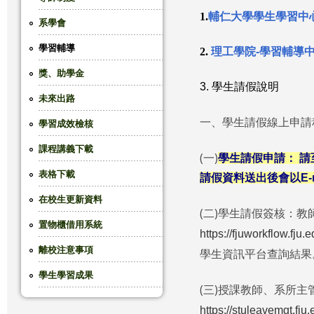
1.
輔仁大學學生學習中
這
系學會
學習輔導
裡
2.
理工學院-學習輔導
獎、助學金
3. 學生請假說明
未來出路
一、學生請假線上申請
學習成效檢核
課程講義下載
(一)
學生請假申請： 請
表格下載
請假資料送出後會以E-
在校生更新資料
(二)學生請假簽核：
置物櫃借用系統
https://fjuworkflow.fju.
離校注意事項
學生資訊平台查詢結果
學生學習成果
(三)授課教師、系所
https://stuleavemgt.fju.