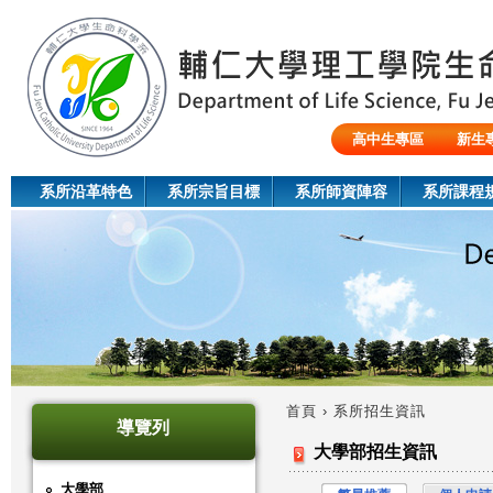
Jum
高中生專區
新生
陸生/交換生/外籍生
系所沿革特色
系所宗旨目標
系所師資陣容
系所課程
首頁
›
系所招生資訊
導覽列
您
大學部招生資訊
在
大學部