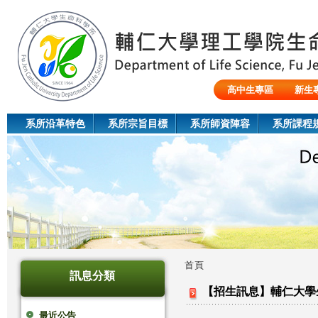
Jum
高中生專區
新生
陸生/交換生/外籍生
系所沿革特色
系所宗旨目標
系所師資陣容
系所課程
首頁
訊息分類
您
【招生訊息】輔仁大學
在
最近公告