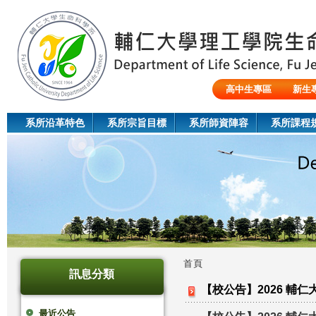
Jum
高中生專區
新生
陸生/交換生/外籍生
系所沿革特色
系所宗旨目標
系所師資陣容
系所課程
首頁
訊息分類
您
【校公告】2026 輔
在
最近公告