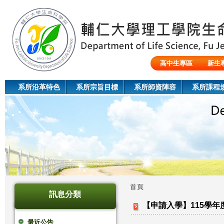
Jum
高中生專區
新生
陸生/交換生/外籍生
系所沿革特色
系所宗旨目標
系所師資陣容
系所課程
首頁
訊息分類
您
【申請入學】115學
在
最近公告