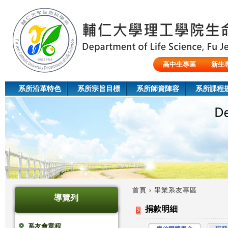
Jum
高中生專區
新生
陸生/交換生/外籍生
系所沿革特色
系所宗旨目標
系所師資陣容
系所課程
首頁
›
畢業系友專區
導覽列
您
捐款明細
在
系友會章程