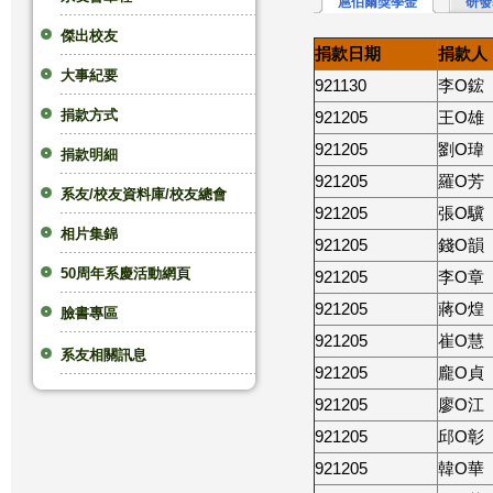
扈伯爾獎學金
研發
這
傑出校友
捐款日期
捐款人
大事紀要
裡
921130
李O鋐
捐款方式
921205
王O雄
921205
劉O瑋
捐款明細
921205
羅O芳
系友/校友資料庫/校友總會
921205
張O驥
相片集錦
921205
錢O韻
50周年系慶活動網頁
921205
李O章
921205
蔣O煌
臉書專區
921205
崔O慧
系友相關訊息
921205
龐O貞
921205
廖O江
921205
邱O彰
921205
韓O華