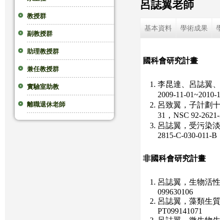
呂誌翼老師
這
教授群
基本資料
學術成果
副教授群
裡
助理教授群
國科會研究計畫
兼任教授群
李昆達、呂誌翼、
實驗室助教
2009-11-01~2010-
呂致翼，子計劃十：聚
離職退休老師
31，NSC 92-2621-
呂誌翼，受污染淡水河口
2815-C-030-011-B
非國科會研究計畫
呂誌翼，生物活性脂肪
099630106
呂誌翼，藻類生質油脂
PT099141071