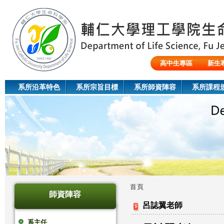
Jum
高中生專區
新生
陸生/交換生/外籍生
系所沿革特色
系所宗旨目標
系所師資陣容
系所課程
首頁
師資陣容
您
呂誌翼老師
在
系主任