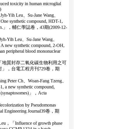
uced toxicity in human microglial
)
 Jyh-Yih Leu、Su-Jane Wang、
e synthetic compound, HDT-1,
oliferation.」，輔仁學誌卷，43期(2009-12-
Jyh-Yih Leu、Su-Jane Wang、
new synthetic compound, 2-OH,
uman peripheral blood mononuclear
「地質封存二氧化碳生物利用之可
」，台電工程月刊729卷，期
ing Peter Ch、Woan-Fang Tzeng、
a new synthetic compound,
inals (synaptosomes)」，Acta
ecolorization by Pseudomonas
mical Engineering Journal39卷，期
eu，「Influence of growth phase
galbana CCMP 1324 in a batch