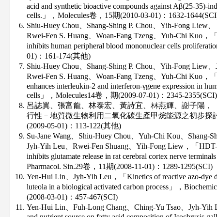
acid and synthetic bioactive compounds against Aβ(25-35)-ind
cells.」，Molecules卷，15期(2010-03-01)：1632-1644(SCI
Shiu-Huey Chou、Shang-Shing P. Chou、Yih-Fong Liew、
Rwei-Fen S. Huang、Woan-Fang Tzeng、Yuh-Chi Kuo，「On
inhibits human peripheral blood mononuclear cells pr
01)：161-174(其他)
Shiu-Huey Chou、Shang-Shing P. Chou、Yih-Fong Liew、
Rwei-Fen S. Huang、Woan-Fang Tzeng、Yuh-Chi Kuo，「A 
enhances interleukin-2 and interferon-γgene expression in h
cells」，Molecules14卷，期(2009-07-01)：2345-2355(SCI)
呂誌翼、張富龍、林泰宏、黃詩宜、林燕輝、謝子陽，
行性－地質微生物利用二氧化碳生產甲烷能源之初步探討
(2009-05-01)：113-122(其他)
Su-Jane Wang、Shiu-Huey Chou、Yuh-Chi Kou、Shang-Sh
Jyh-Yih Leu、Rwei-Fen Shuang、Yih-Fong Liew，「HDT-1, 
inhibits glutamate release in rat cerebral cortex nerve term
Pharmacol. Sin.29卷，11期(2008-11-01)：1289-1295(SCI)
Yen-Hui Lin、Jyh-Yih Leu，「Kinetics of reactive azo-dye d
luteola in a biological activated carbon process」，Bioche
(2008-03-01)：457-467(SCI)
Yen-Hui Lin、Fuh-Long Chang、Ching-Yu Tsao、Jyh-Yih L
and nutrient source on fatty acid composition of Isochrysis 