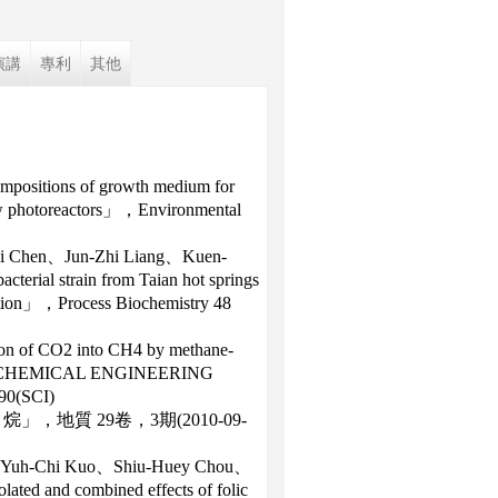
演講
專利
其他
mpositions of growth medium for
flow photoreactors」，Environmental
hi Chen、Jun-Zhi Liang、Kuen-
terial strain from Taian hot springs
action」，Process Biochemistry 48
 of CO2 into CH4 by methane-
ion」，CHEMICAL ENGINEERING
0(SCI)
地質 29卷，3期(2010-09-
、Yuh-Chi Kuo、Shiu-Huey Chou、
d and combined effects of folic