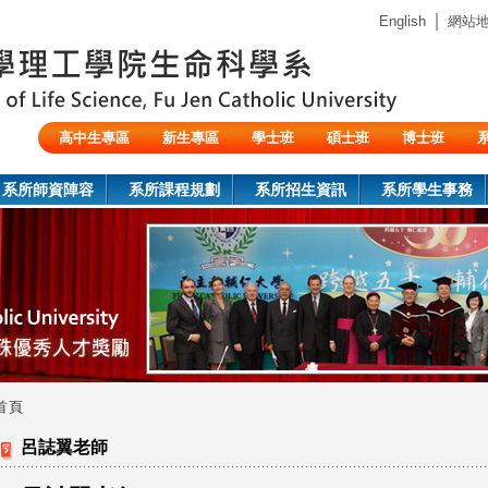
Jump to navigation
｜
English
網站
高中生專區
新生專區
學士班
碩士班
博士班
陸生/交換生/外籍生
系所師資陣容
系所課程規劃
系所招生資訊
系所學生事務
首頁
您
呂誌翼老師
在