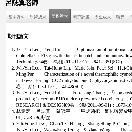
呂誌翼老師
這
學術發表
基本資料
學術成果
研究計畫
學生成果
獲獎
裡
期刊論文
Jyh-Yih Leu、Yen-Hui Lin，「Optimization of nutritional co
Chlorella sp. FJ3 growth kinetics in batch and continuous-
Technology34卷，20期(2013-11-01)：2841-2851(SCI)
Jyh-Yih Leu、Tai-Hung Lin、Maria John Peter Sel、Hui-C
Ming Pan，「Characterization of a novel thermophilic cyanobac
in Taiwan for high CO2 mitigation and C-phycocyanin extr
卷，1期(2013-01-01)：41-48(SCI)
Jyh-Yih Leu、Yen-Hui Lin、Fuh-Long Chang，「Conversion
producing bacterium FJ10 under a pressurized condit
RESEARCH & DESIGN89卷，9期(2011-09-01)：1879-189
林泰宏 、呂誌翼 、陳冠宇 ，「甲烷菌把二氧化碳變成甲烷」，
01)：28-29(其他)
Yih-Fong Liew、Chao-Tzu Huang、Shang-Shing P. Chou
Jyh-Yih Leu、Woan-Fang Tzeng、Su-Jane Wang，「The isolate