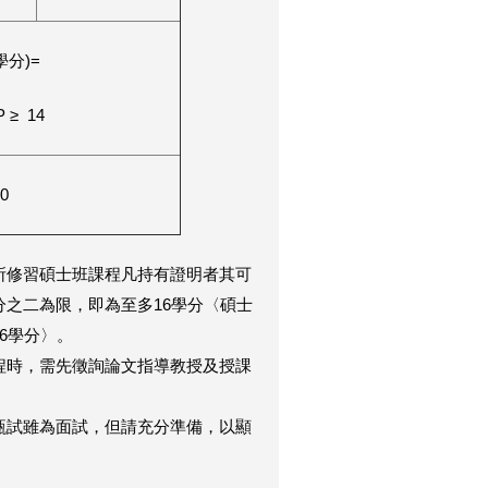
學分)=
P ≥ 14
0
所修習碩士班課程凡持有證明者其可
之二為限，即為至多16學分〈碩士
16學分〉。
程時，需先徵詢論文指導教授及授課
甄試雖為面試，但請充分準備，以顯