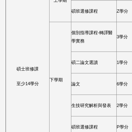
上學期
碩班選修課程
Z學分
個別指導課程-轉譯醫
3學分
學實務
碩二論文選讀
1學分
碩士班修課
下學期
至少14學分
論文
6學分
生技研究解析與發表
2學分
碩班選修課程
P學分