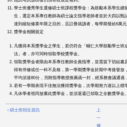
甄試考試放榜後仍須依校規定報到。
學士班優秀學生選修碩士班課程獎學金：為鼓勵本系學生續
生，選定本系專任教師為碩士論文指導老師者並於大四以甄
達到縮短修業年限之目的，且註冊就讀者，每學期發給6萬
獎學金相關規定
凡獲得本系獎學金之學生，若仍符合「輔仁大學鼓勵學士班
法」者，亦可同時領取學校獎學金。
領取獎學金者限由本系專任教師全責指導，並需簽下切結書
得有停修或任一科不及格，第一學期獎學金於期中考後發放
平均須達80分，另附指導教授推薦函一封，經系務會議通過
若有一學期表現不佳無法獲得獎學金，次學期努力達以上標
凡休學者視同放棄此獎學金，並須退還已領取之全數獎學金
‹ 碩士班招生資訊
上
一
層