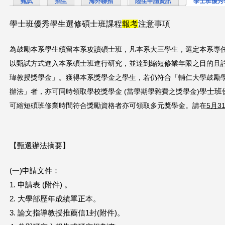
甄試
招生
海外聯招
陸生申請資訊
學士班優秀
這
學士班優秀學生選修碩士班課程
報考
注意事項
裡
為鼓勵本系學生續留本系攻讀碩士班，凡本系大三學生，選定本系
專
以甄試方式進入本系碩士班
進行研究，並達到縮短修業年限之目的
且
瑋教授獎學金」。
獲得本系獎學金之學生，若仍符合「
輔仁大學鼓勵
辦法
」者，
亦可同時領取學校獎學金 (當學期學雜費之獎學金)
學士班
可縮短碩班修業時間
符合獎勵資格者亦可領取多元獎學金。
請在
5
月
3
【甄選辦法摘要】
(一)申請文件：
1. 申請表 (附件) 。
2. 大學部歷年成績單正本。
3. 論文指導教授推薦信1封(附件)。