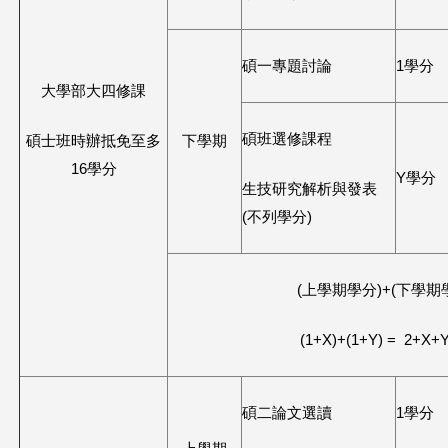
碩一專題討論
1學分
大學部大四修課
碩班選修課程
碩士班時辦抵免至多
下學期
16學分
Y學分
生技研究解析與發表
(不列學分)
(上學期學分)+(下學期
(1+X)+(1+Y) = 2+X+Y
碩二論文選讀
1學分