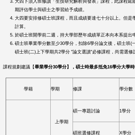
大四下須入班修讀「生技研究解析與發表」課程，此課程延
期評估學士與碩士之學習給予成績。
大四要安排修碩士班課程，而且成績要達七十分以上。但是
計算。
於碩士班開學前二週，持大學部歷年成績單正本向本系提出
碩士班畢業學分數至少30學分，扣除6學分論文後，碩士班(一
碩士班(二)上下學期共2學分 ”論文選讀”必修課程，尚需選修
課程規劃建議【
畢業學分
30
學分】，碩士時最多抵免
16
學分大學時
學籍
學期
修課
學分數
碩一專題討論
1學分
上學期
碩班選修課程
X學分