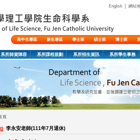
Jump to navigation
｜
English
網站
高中生專區
新生專區
學士班
碩士班
博士班
陸生/交換生/外籍生
系所師資陣容
系所課程規劃
系所招生資訊
系所學生事務
首頁
您
李永安老師(111年7月退休)
在