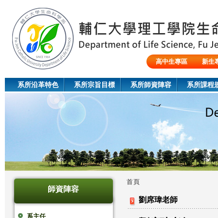
Jum
高中生專區
新生
陸生/交換生/外籍生
系所沿革特色
系所宗旨目標
系所師資陣容
系所課程
首頁
師資陣容
您
劉席瑋老師
在
系主任