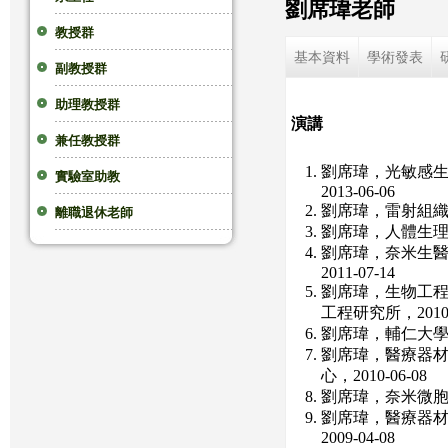
劉席瑋老師
這
教授群
基本資料
學術發表
副教授群
裡
助理教授群
演講
兼任教授群
劉席瑋，光敏感
實驗室助教
2013-06-06
劉席瑋，雷射組織焊
離職退休老師
劉席瑋，人體生理與
劉席瑋，奈米生醫
2011-07-14
劉席瑋，生物工程
工程研究所，2010-
劉席瑋，輔仁大學生
劉席瑋，醫療器
心，2010-06-08
劉席瑋，奈米微胞材
劉席瑋，醫療器
2009-04-08