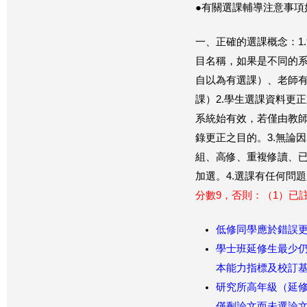
●有關選課輔導注意事項
一、正確的選課概念：1
目名稱，如果是不同的
自以為有選課）、老師
課）2.學生選課資料更
系統始有效，若僅由教
錄更正之目的。3.無論
組、高修、重複修讀、
加選。4.選課有任何問
分數9，否則：（1）已
低修同學應於錯誤
學士班延修生最少仍
本能力指標及校訂
研究所高年級（延
僅剩論文而未選論