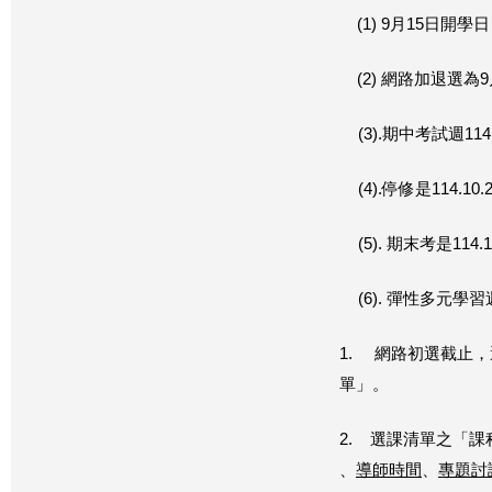
(1) 9月15日開學日
(2) 網路加退選為
(3).期中考試週114.
(4).停修是114.10.
(5). 期末考是114.1
(6). 彈性多元學習週 1
1. 網路初選截止
單」。
2. 選課清單之「課
、
導師時間
、
專題討