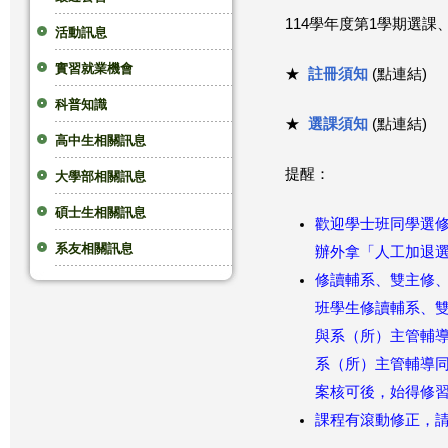
114學年度第1學期選課
這
活動訊息
實習就業機會
裡
★
註冊須知
(點連結)
科普知識
★
選課須知
(點連結)
高中生相關訊息
提醒：
大學部相關訊息
碩士生相關訊息
歡迎學士班同學選修
系友相關訊息
辦外拿「人工加退
修讀輔系、雙主修
班學生修讀輔系、
與系（所）
主管輔導
系（所）
主管輔導同
案核可後，始得修
課程有滾動修正，