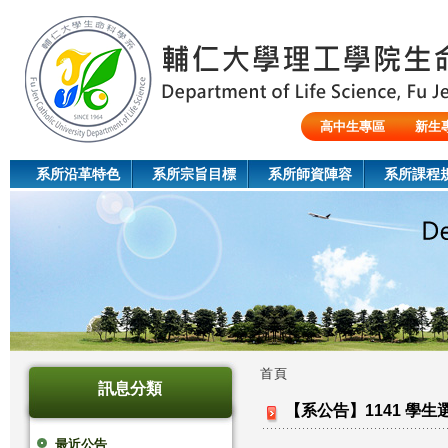
Jum
高中生專區
新生
陸生/交換生/外籍生
系所沿革特色
系所宗旨目標
系所師資陣容
系所課程
首頁
訊息分類
您
【系公告】1141 學
在
最近公告