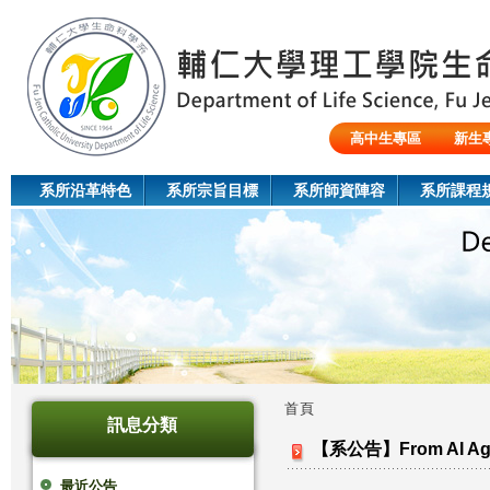
Jum
高中生專區
新生
陸生/交換生/外籍生
系所沿革特色
系所宗旨目標
系所師資陣容
系所課程
首頁
訊息分類
您
【系公告】From AI Agricul
在
最近公告