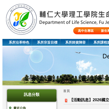
Jum
高中生專區
新生
陸生/交換生/外籍生
系所沿革特色
系所宗旨目標
系所師資陣容
系所課程
首頁
訊息分類
您
【活動訊息】2026
在
最近公告