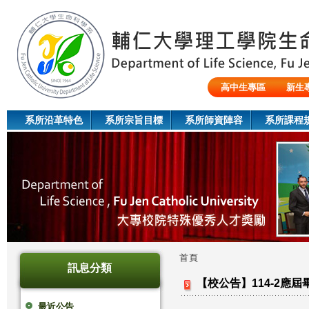
Jum
高中生專區
新生
陸生/交換生/外籍生
系所沿革特色
系所宗旨目標
系所師資陣容
系所課程
首頁
訊息分類
您
【校公告】114-2應
在
最近公告