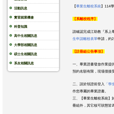
【
畢業生離校系統
】11
這
活動訊息
實習就業機會
裡
【系離校程序】
科普知識
請確認完成江助教『系上畢業
高中生相關訊息
生申請離校表單
申請，約2
大學部相關訊息
【註冊組公告事項】
碩士生相關訊息
系友相關訊息
一、畢業證書發放作業提
預約名額有限，現場僅接
二、請於領證前登入
「學
作您專屬的畢業證書。
三、【畢業生離校系統】於115.
冊組外，其它核可狀態皆為