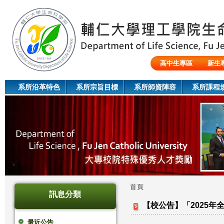
Jum
高中生專區
新生
陸生/交換生/外籍生
系所沿革特色
系所宗旨目標
系所師資陣容
系所課程
首頁
訊息分類
您
【校公告】「2025
在
最近公告