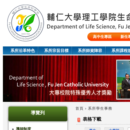
Jum
高中生專區
新生
陸生/交換生/外籍生
系所沿革特色
系所宗旨目標
系所師資陣容
系所課程
首頁
›
系所學生事務
導覽列
您
表格下載
在
導師制度