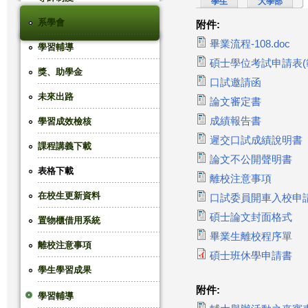
學生
大學部
這
系學會
附件:
畢業流程-108.doc
學習輔導
裡
碩士學位考試申請表(
獎、助學金
口試邀請函
未來出路
論文審定書
成績報告書
學習成效檢核
遲交口試成績說明書
課程講義下載
論文不公開聲明書
表格下載
離校注意事項
在校生更新資料
口試委員開車入校申
碩士論文封面格式
置物櫃借用系統
畢業生離校程序單
離校注意事項
碩士班休學申請書
學生學習成果
附件:
學習輔導
導覽列