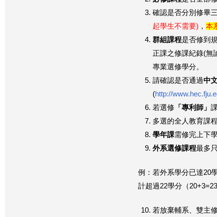
確認是否分別修畢
起學生不需要)
，
本
群組課程
是否修到規
正課之修課紀錄(無
專業選修學分。
請確認是否通過
中
(
http://www.hec.fju.
若選修
「專利師」
多選的全人教育課程
學年課
需修完上下
外系選修課程
最多只
例：若外系學分已達20學
計超過22學分（20+3=
若放棄輔系、雙主