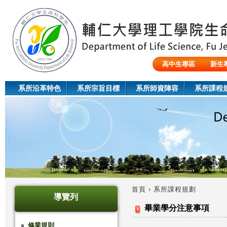
Jum
高中生專區
新生
陸生/交換生/外籍生
系所沿革特色
系所宗旨目標
系所師資陣容
系所課程
首頁
›
系所課程規劃
導覽列
您
畢業學分注意事項
在
修業規則