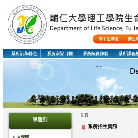
Jum
高中生專區
新生
陸生/交換生/外籍生
系所沿革特色
系所宗旨目標
系所師資陣容
系所課程
首頁
導覽列
您
系所招生資訊
在
大學部