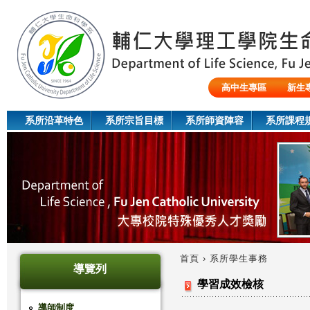
Jum
高中生專區
新生
陸生/交換生/外籍生
系所沿革特色
系所宗旨目標
系所師資陣容
系所課程
首頁
›
系所學生事務
導覽列
您
學習成效檢核
在
導師制度