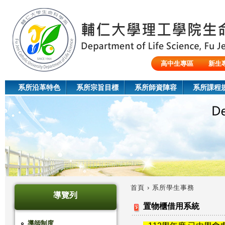
Jum
高中生專區
新生
陸生/交換生/外籍生
系所沿革特色
系所宗旨目標
系所師資陣容
系所課程
首頁
›
系所學生事務
導覽列
您
置物櫃借用系統
在
導師制度