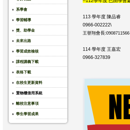
--112學年度 已由學會
這
系學會
113 學年度 陳品睿
學習輔導
裡
0966-002222\
獎、助學金
會長:
王譽翔
0908711566
未來出路
114 學年度 王嘉宏
學習成效檢核
0966-327839
課程講義下載
表格下載
在校生更新資料
置物櫃借用系統
離校注意事項
學生學習成果