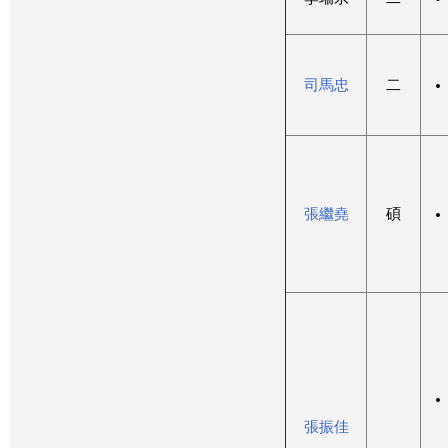
司馬忠
二
張繼堯
碩
張振佳