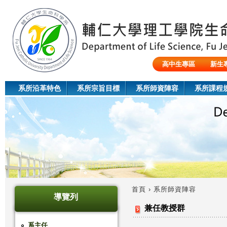
Jum
高中生專區
新生
陸生/交換生/外籍生
系所沿革特色
系所宗旨目標
系所師資陣容
系所課程
首頁
›
系所師資陣容
導覽列
您
兼任教授群
在
系主任