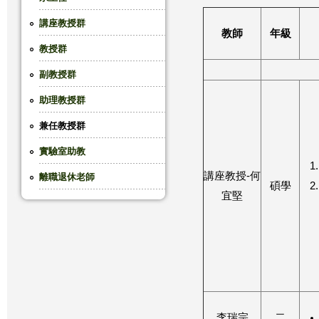
這
講座教授群
教師
年級
教授群
裡
副教授群
助理教授群
兼任教授群
實驗室助教
講座教授-何
離職退休老師
碩學
宜堅
李瑞宗
二