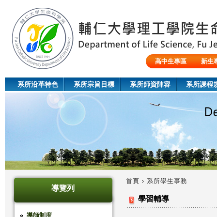
Jum
高中生專區
新生
陸生/交換生/外籍生
系所沿革特色
系所宗旨目標
系所師資陣容
系所課程
首頁
›
系所學生事務
導覽列
您
學習輔導
在
導師制度