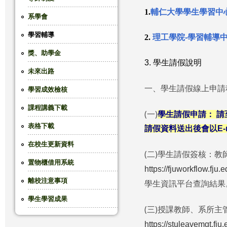
1.
輔仁大學學生學習中
這
系學會
學習輔導
裡
2.
理工學院-學習輔導
獎、助學金
3. 學生請假說明
未來出路
一、學生請假線上申請
學習成效檢核
課程講義下載
(一)
學生請假申請： 請
表格下載
請假資料送出後會以E-
在校生更新資料
(二)學生請假簽核：
置物櫃借用系統
https://fjuworkflow.fju.
離校注意事項
學生資訊平台查詢結果
學生學習成果
(三)授課教師、系所
https://stuleavemgt.fju.