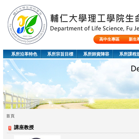
Jum
高中生專區
新生
陸生/交換生/外籍生
系所沿革特色
系所宗旨目標
系所師資陣容
系所課程
首頁
您
講座教授
在