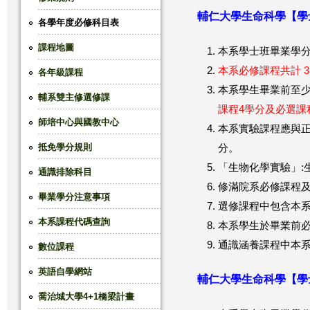
輔仁大學生命科學【學士
這
各學年度必修科目表
課程地圖
裡
本系學士班畢業學分
本系必修課程共計 3
各年級課程
本系學生畢業前至少
輔系雙主修選修課
課程4學分及必選課
師培中心與國教中心
本系實驗課程應與正
抵免學分規則
分。
「生物化學實驗」:生
通識排除科目
修滿院系必修課程及
畢業學分注意事項
選修課程中包含本系
本系課程代碼查詢
本系學生於畢業前必
通識涵養課程中本
數位課程
英語自學網站
輔仁大學生命科學【學士
喬治城大學4+1橋梁計畫