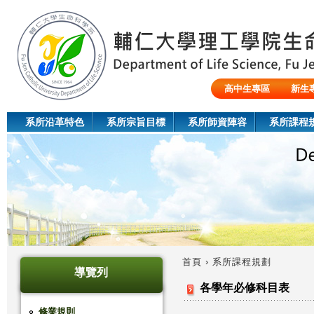
Jum
高中生專區
新生
陸生/交換生/外籍生
系所沿革特色
系所宗旨目標
系所師資陣容
系所課程
首頁
›
系所課程規劃
導覽列
您
各學年必修科目表
在
修業規則