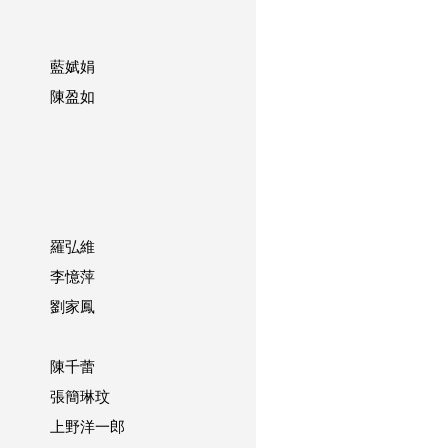
藍娬娟
陳盈如
羅弘維
李憶萍
劉家鳳
陳千蕾
張簡琳玟
上野洋一郎