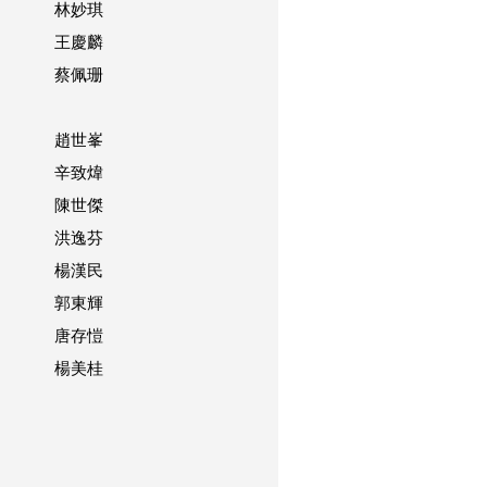
林妙琪
王慶麟
蔡佩珊
趙世峯
辛致煒
陳世傑
洪逸芬
楊漢民
郭東輝
唐存愷
楊美桂