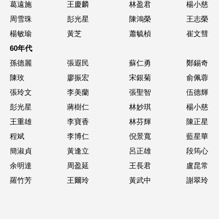
葛遠施
王慶麟
林盈君
楊小慈
周雪珠
彭光星
陳鴻榮
王志榮
楊敏瑜
黃芝
蕭毓楨
崔文彗
60年代
孫德麗
張遐民
蘇仁勇
鄭錫奇
陳玫
廖振宏
宋銀菊
俞佩蓉
張玲文
李美蘭
張聖智
伍德輝
彭光星
蔣樹仁
林妙琪
楊小慈
王重雄
李寶香
林芬輝
陳正星
程斌
李博仁
倪景寬
藍星華
簡淑貞
黃逢立
呂正雄
段筠心
余明達
周盈延
王長君
盧昆常
羅竹芳
王爾玲
黃武中
謝翠玲