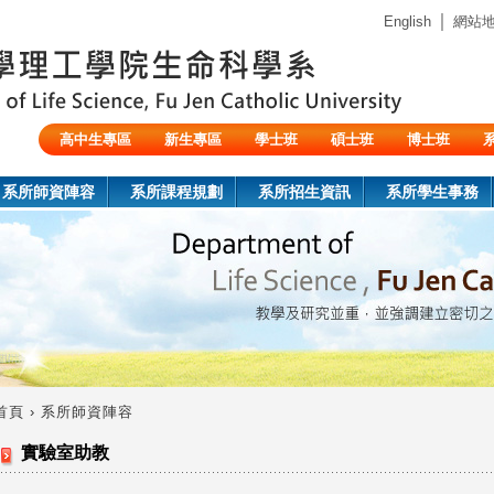
Jump to navigation
｜
English
網站
高中生專區
新生專區
學士班
碩士班
博士班
陸生/交換生/外籍生
系所師資陣容
系所課程規劃
系所招生資訊
系所學生事務
首頁
›
系所師資陣容
您
實驗室助教
在