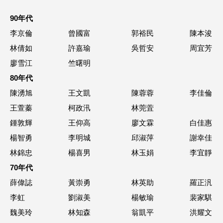
90年代
李京倫
曾國富
郭裕民
陳本浚
林倩如
許嘉瑜
吳哲安
周宜芳
廖雪江
竺曙明
80年代
陳湧旭
王文凱
陳蓉蓉
李佳倫
王萱蓁
柯政汛
林莞萓
鍾敦輝
王仰高
廖文霖
白佳惠
楊智勇
李明城
邱淑萍
謝幸佳
林錦忠
楊喜男
林玉娟
李宜靜
70年代
薛偉誌
黃崇勇
林英助
羅正汎
李虹
劉淑美
楊敏瑜
裴家騏
魏美玲
林知森
翁凱平
洪耀文