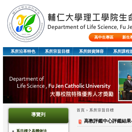
Jum
高中生專區
新生
陸生/交換生/外籍生
系所沿革特色
系所宗旨目標
系所師資陣容
系所課程
首頁
›
系所宗旨目標
導覽列
您
高教評鑑中心評鑑結果
在
系目標之具體做法