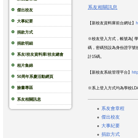
系友相關訊息
這
傑出校友
大事紀要
裡
【新校友資料庫前台網址】
h
捐款方式
※校友登入方式，帳號為[ 
捐款明細
碼，密碼預設為身份證字號後4碼
系友/校友資料庫/校友總會
計15碼。
相片集錦
【新校友系統管理平台】
htt
50周年系慶活動網頁
臉書專區
※系上登入方式均為學校LD
系友相關訊息
系友會章程
傑出校友
大事紀要
捐款方式