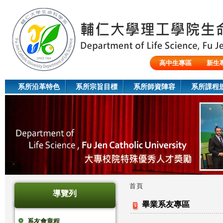
Jum
高中生專區
新生
陸生/交換生/外籍生
系所沿革特色
系所宗旨目標
系所師資陣容
系所課程
首頁
導覽列
您
畢業系友專區
在
系友會章程