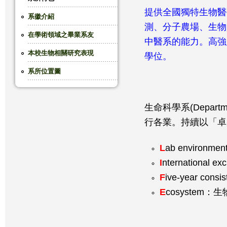
提供全國獨特生物醫
這
系徽介紹
測、分子農場、生物
在學術領域之畢業系友
裡
中醫系的能力。高強
本校生物相關研究表現
學位。
系所位置圖
生命科學系(Departm
行各業。持續以「卓
L
ab envir
I
nternational
F
ive-year co
E
cosyste