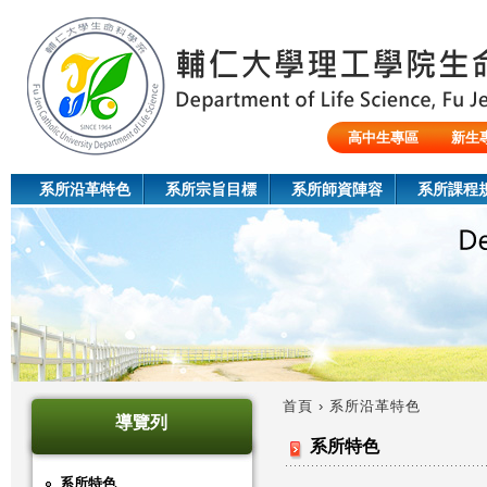
Jum
高中生專區
新生
陸生/交換生/外籍生
系所沿革特色
系所宗旨目標
系所師資陣容
系所課程
首頁
›
系所沿革特色
導覽列
您
系所特色
在
系所特色