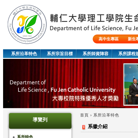
Jum
高中生專區
新生
陸生/交換生/外籍生
系所沿革特色
系所宗旨目標
系所師資陣容
系所課程
首頁
›
系所沿革特色
導覽列
您
系徽介紹
在
系所特色