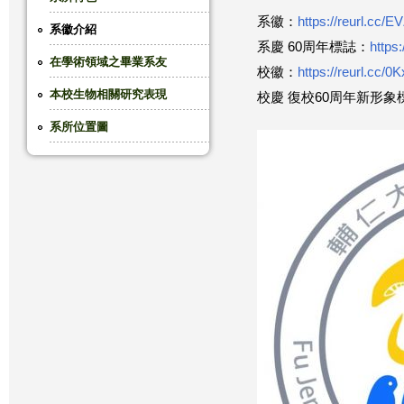
系徽：
https://reurl.cc/
這
系徽介紹
系慶 60周年標誌：
https:
在學術領域之畢業系友
裡
校徽：
https://reurl.cc/
本校生物相關研究表現
校慶 復校60周年新形象
系所位置圖