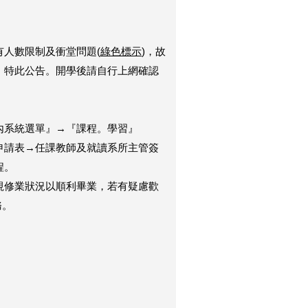
人數限制及衝堂問題(
綠色標示
)，故
，特此公告。開學後請自行上網確認
內系統選單』→『課程。學習』
申請表→任課教師及就讀系所主管簽
程。
視修業狀況以順利畢業，若有疑慮歡
務。