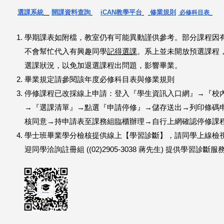
選課系統
開課資料查詢
iCAN教學平台
修業規則
必修科目表
這
裡
學期課表如附檔，教室仍有可能異動謹供參考。部分課程因有
不會幫忙代入有興趣同學
記得選課
。系上並未開放預選課程
選課狀況，以免加退選課程出問題，影響畢業。
畢業規定請參閱該年度必修科目表與修業規則
停修課程已改採線上申請：登入『學生資訊入口網』→『校
→『選課清單』→點選『申請停修』→儲存送出→列印條碼
核同意→持申請表至課務組臨櫃辦理→自行上網確認停修課
學士班畢業學分檢核提供線上【學習診斷】，請同學上線檢
迎同學洽詢註冊組 ((02)2905-3038 蔣先生) 提供學習診斷服