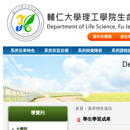
Jum
高中生專區
新生
陸生/交換生/外籍生
系所沿革特色
系所宗旨目標
系所師資陣容
系所課程
首頁
›
系所招生資訊
導覽列
您
學生學習成果
在
大學部