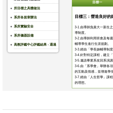
目標一
這
所目標之具體做法
目標三：營造良好的
系所各規章辦法
裡
系所實驗安全
3-1.由導師負責大一新
導制度。
系所儀器設備
3-2.由導師利用班會及
輔導學生進行生涯規劃。
高教評鑑中心評鑑結果 - 通過
3-3.經由「學長姊輔導
3-4.針對特定課程，建
3-5.邀請畢業系友回系
3-6.由「系學會」舉辦
的互動及情感，並增進學
3-7.經由「人生哲學」
的理想。