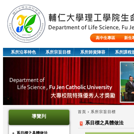
Jum
高中生專區
新生
陸生/交換生/外籍生
系所沿革特色
系所宗旨目標
系所師資陣容
系所課程
首頁
›
系所宗旨目標
導覽列
您
系目標之具體做法
在
系目標之具體做法