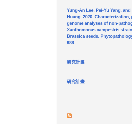
Yung-An Lee, Pei-Yu Yang, an
Huang. 2020. Characterization,
genome analyses of non-patho
Xanthomonas campestris strain
Brassica seeds. Phytopathology 
988
研究計畫
研究計畫
頁
面