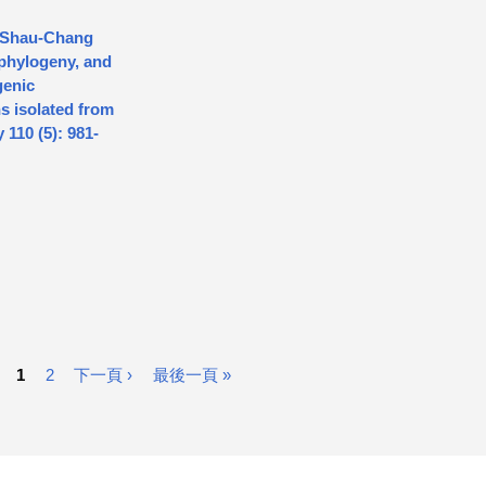
d Shau-Chang
 phylogeny, and
genic
s isolated from
110 (5): 981-
1
2
下一頁 ›
最後一頁 »