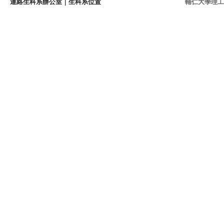
連絡生科系辦公室
｜
生科系位置
輔仁大學理工學院