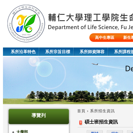
Jum
高中生專區
新生
陸生/交換生/外籍生
系所沿革特色
系所宗旨目標
系所師資陣容
系所課程
首頁
›
系所招生資訊
導覽列
您
碩士班招生資訊
在
大學部