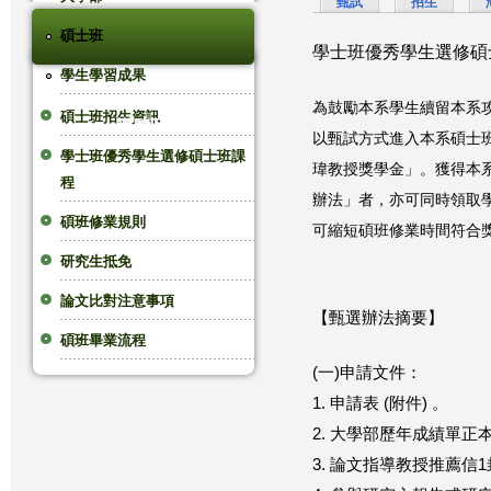
甄試
招生
這
碩士班
學士班優秀學生選修碩
學生學習成果
裡
為鼓勵本系學生續留本系
碩士班招生資訊
導覽列
以甄試方式進入本系碩士
學士班優秀學生選修碩士班課
瑋教授獎學金」。
獲得本
程
辦法
」者，
亦可同時領取學
碩班修業規則
可縮短碩班修業時間
符合
研究生抵免
論文比對注意事項
【甄選辦法摘要】
碩班畢業流程
(一)申請文件：
1. 申請表 (附件) 。
2. 大學部歷年成績單正
3. 論文指導教授推薦信1