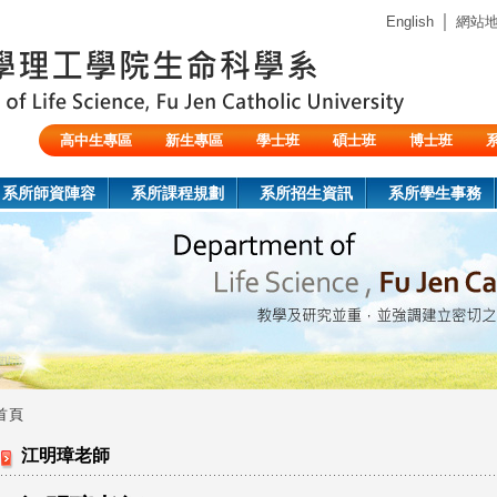
Jump to navigation
｜
English
網站
高中生專區
新生專區
學士班
碩士班
博士班
陸生/交換生/外籍生
系所師資陣容
系所課程規劃
系所招生資訊
系所學生事務
首頁
您
江明璋老師
在