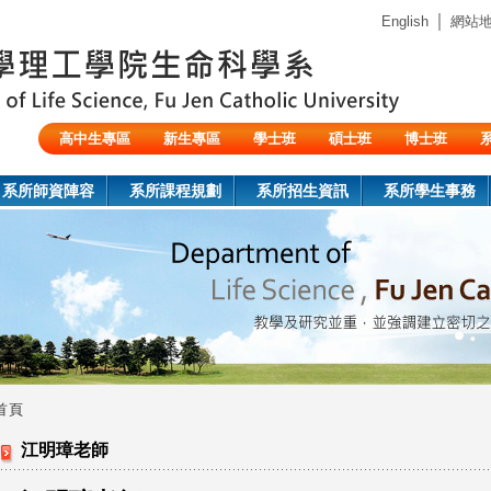
Jump to navigation
｜
English
網站
高中生專區
新生專區
學士班
碩士班
博士班
陸生/交換生/外籍生
系所師資陣容
系所課程規劃
系所招生資訊
系所學生事務
首頁
您
江明璋老師
在